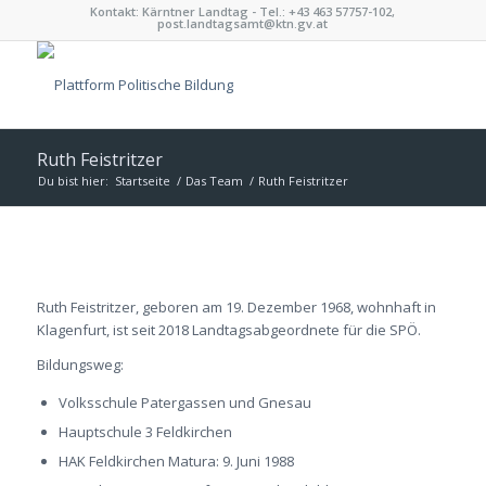
Kontakt: Kärntner Landtag - Tel.: +43 463 57757-102,
post.landtagsamt@ktn.gv.at
Ruth Feistritzer
Du bist hier:
Startseite
/
Das Team
/
Ruth Feistritzer
Ruth Feistritzer, geboren am 19. Dezember 1968, wohnhaft in
Klagenfurt, ist seit 2018 Landtagsabgeordnete für die SPÖ.
Bildungsweg:
Volksschule Patergassen und Gnesau
Hauptschule 3 Feldkirchen
HAK Feldkirchen Matura: 9. Juni 1988