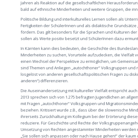
Jahren als Reaktion auf die gesellschaftlichen Herausforderu
bald auf ethnische Minderheiten und weitere Gruppen, die inne
Politische Bildung und interkulturelles Lernen sollen als Unter
Fertigkeiten der SchülerInnen und als didaktische Grundsätz
fördern. Das gilt besonders für die Sprachen und Kulturen de
sollen als Werte positiv besetzt und SchülerInnen dazu ermun
In Kärnten kann dies bedeuten, die Geschichte des Bundeslan
Minderheiten zu suchen, Vorurteile aufzudecken, die Vielfa
einen Wechsel der Perspektive zu ermöglichen, um Gemeinsamk
sind Themen und Anliegen „autochthoner“ Volksgruppen und ne
losgelöst von anderen gesellschaftspolitischen Fragen zu dis
anderen“) differenzieren.
Die Auseinandersetzung mit kultureller Vielfalt entspricht au
2013 sprechen sich von 1.275 befragten Jugendlichen an allg
mit Fragen „autochthoner“ Volksgruppen und Migrationsminderh
beziehen. Kritisiert wurde z.B., dass über die slowenische Mi
ihrerseits Zurückhaltung im Kollegium bei der Erörterung diese
reduziere. Für Geschichte und Rechte der Volksgruppenangeh
Umsetzung von Rechten angestammter Minderheiten werden mit
„Sie sollen sich anpassen oder nach Hause gehen!“ der kaum di