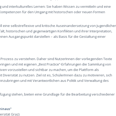
 und interkulturelles Lernen: Sie haben Wissen zu vermitteln und eine
Kompetenzen für den Umgang mit historischen oder neuen Formen
soll eine selbstreflexive und kritische Auseinandersetzung von Jugendliche
falt, historischen und gegenwärtigen Konflikten und ihrer Interpretation,
nen Ausgangspunkt darstellen – als Basis für die Gestaltung einer
nen Prozess zu verstehen. Daher sind NutzerInnen der vorliegenden Texte
bringen und mit eigenen „Best Practice“-Erfahrungen die Sammlung von
ativen vorzustellen und sichtbar zu machen, um die Plattform als
t Diversität zu nutzen. Ziel ist es, SchülerInnen dazu zu motivieren, sich
 einzubringen und mit Verantwortlichen aus Politik und Verwaltung des
rfügung stehen, bieten eine Grundlage für die Bearbeitung verschiedener
hinaus“
ersität Graz)