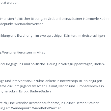
etzt werden.
Dimension Politischer Bildung, in: Gruber Bettina/Stainer-Hämmerle Kathrin
Wendepunkt, Wien/Köln/Weimar
e Bildung und Erziehung – im zweisprachigen Kärnten, im dreisprachigen
g, Wertorientierungen im Alltag
ugend, Begegnung und politische Bildung in Volksgruppenfragen, Baden-
e und Intervention/Rezultati ankete in intervencija, in Pirker Jürgen
ame Zukunft. Jugend zwischen Heimat, Nation und Europa/Koroška in
ni, narodu in Evropi, Baden-Baden
rreich, Eine kritische Bestandsaufnahme, in Gruber Bettina/Stainer-
ildung am Wendepunkt, Wien/Köln/Weimar