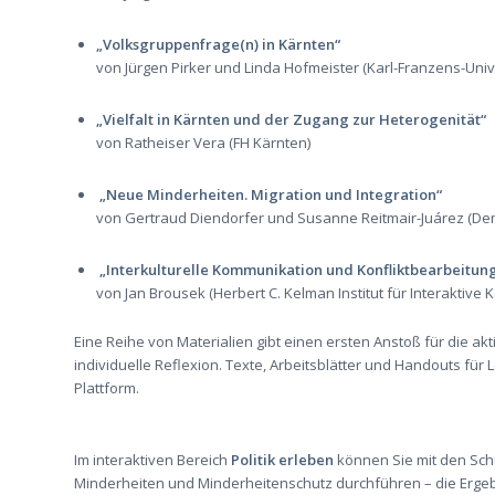
„Volksgruppenfrage(n) in Kärnten“
von Jürgen Pirker und Linda Hofmeister (Karl-Franzens-Univ
„Vielfalt in Kärnten und der Zugang zur Heterogenität“
von Ratheiser Vera (FH Kärnten)
„Neue Minderheiten. Migration und Integration“
von Gertraud Diendorfer und Susanne Reitmair-Juárez (D
„Interkulturelle Kommunikation und Konfliktbearbeitun
von Jan Brousek (Herbert C. Kelman Institut für Interaktive 
Eine Reihe von Materialien gibt einen ersten Anstoß für die ak
individuelle Reflexion. Texte, Arbeitsblätter und Handouts fü
Plattform.
Im interaktiven Bereich
Politik erleben
können Sie mit den Sc
Minderheiten und Minderheitenschutz durchführen – die Ergeb