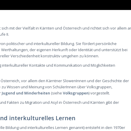
sich mit der Vielfalt in Kärnten und Österreich und richtet sich vor allem a
e II.
von politischer und interkultureller Bildung. Sie fördert persönliche
erthaltungen, der eigenen Herkunft oder Identität und unterstützt bei
tureller Verschiedenheit konstruktiv umgehen zu können.
ng interkultureller Kontakte und Kommunikation und Möglichkeiten
Österreich, vor allem den Kärntner SlowenInnen und der Geschichte der
se zu Wissen und Meinung von SchülerInnen über Volksgruppen,
r
Jugend und Minderheiten
(siehe
Volksgruppen
) vorgestellt.
nd Fakten zu Migration und Asyl in Österreich und Kärnten gibt der
nd interkulturelles Lernen
lle Bildung und interkulturelles Lernen genannt) entsteht in den 1970er