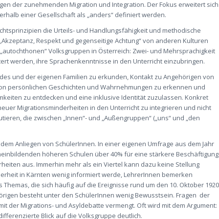
ngen der zunehmenden Migration und Integration. Der Fokus erweitert sich
rhalb einer Gesellschaft als „anders“ definiert werden.
richtsprinzipien die Urteils- und Handlungsfähigkeit und methodische
e „Akzeptanz, Respekt und gegenseitige Achtung“ von anderen Kulturen
r „autochthonen“ Volksgruppen in Österreich: Zwei- und Mehrsprachigkeit
tert werden, ihre Sprachenkenntnisse in den Unterricht einzubringen.
des und der eigenen Familien zu erkunden, Kontakt zu Angehörigen von
lt von persönlichen Geschichten und Wahrnehmungen zu erkennen und
eiten zu entdecken und eine inklusive Identität zuzulassen. Konkret
uer Migrationsminderheiten in den Unterricht zu integrieren und nicht
kutieren, die zwischen „Innen“- und „Außengruppen“ („uns“ und „den
ch dem Anliegen von SchülerInnen. In einer eigenen Umfrage aus dem Jahr
emeinbildenden höheren Schulen über 40% für eine stärkere Beschäftigung
eiten aus. Immerhin mehr als ein Viertel kann dazu keine Stellung
nderheit in Kärnten wenig informiert werde, LehrerInnen bemerken
s Themas, die sich häufig auf die Ereignisse rund um den 10. Oktober 1920
örigen besteht unter den SchülerInnen wenig Bewusstsein. Fragen der
 der Migrations- und Asyldebatte vermengt. Oft wird mit dem Argument:
fferenzierte Blick auf die Volksgruppe deutlich.