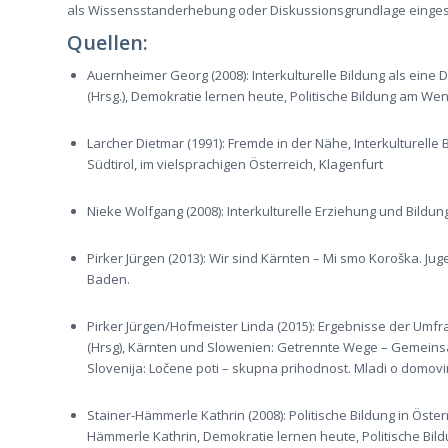
als Wissensstanderhebung oder Diskussionsgrundlage einges
Quellen:
Auernheimer Georg (2008): Interkulturelle Bildung als eine 
(Hrsg.), Demokratie lernen heute, Politische Bildung am 
Larcher Dietmar (1991): Fremde in der Nähe, Interkulturell
Südtirol, im vielsprachigen Österreich, Klagenfurt
Nieke Wolfgang (2008): Interkulturelle Erziehung und Bildun
Pirker Jürgen (2013): Wir sind Kärnten – Mi smo Koroška. J
Baden.
Pirker Jürgen/Hofmeister Linda (2015): Ergebnisse der Umfrag
(Hrsg), Kärnten und Slowenien: Getrennte Wege – Gemeins
Slovenija: Ločene poti – skupna prihodnost. Mladi o domovi
Stainer-Hämmerle Kathrin (2008): Politische Bildung in Öste
Hämmerle Kathrin, Demokratie lernen heute, Politische B