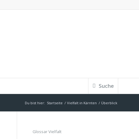
Suche
Du bist hier:
Startseite
/
Vielfalt in Kärnten
/
Überblick
Glossar Vielfalt