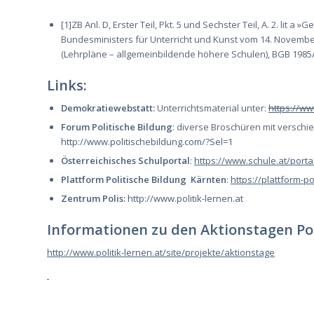
[1]ZB Anl. D, Erster Teil, Pkt. 5 und Sechster Teil, A. 2. lit
Bundesministers für Unterricht und Kunst vom 14. Novemb
(Lehrpläne – allgemeinbildende höhere Schulen), BGB 1985/8
Links:
Demokratiewebstatt:
Unterrichtsmaterial unter:
https://w
Forum Politische Bildung
: diverse Broschüren mit versc
http://www.politischebildung.com/?Sel=1
Österreichisches Schulportal
:
https://www.schule.at/portal
Plattform Politische Bildung Kärnten
:
https://plattform-po
Zentrum Polis:
http://www.politik-lernen.at
Informationen zu den Aktionstagen Pol
http://www.politik-lernen.at/site/projekte/aktionstage