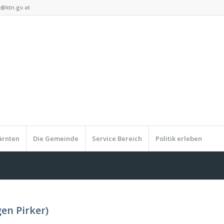
t@ktn.gv.at
Kärnten
Die Gemeinde
Service Bereich
Politik erleben
gen Pirker)