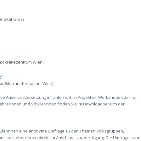
ersität Graz)
emokratiezentrum Wien)
g“
Konflikttransformation, Wien)
tive Auseinandersetzung im Unterricht, in Projekten, Workshops oder für
r LehrerInnen und SchülerInnen finden Sie im Downloadbereich der
hülerInnen eine anonyme Umfrage zu den Themen Volksgruppen,
nisse stehen Ihnen direkt im Anschluss zur Verfügung. Die Umfrage kann