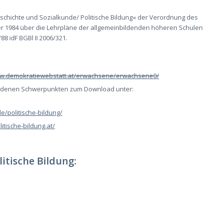
 a »Geschichte und Sozialkunde/ Politische Bildung« der Verordnung des
er 1984 über die Lehrpläne der allgemeinbildenden höheren Schulen
8 idF BGBl II 2006/321.
ww.demokratiewebstatt.at/erwachsene/erwachsene0/
hiedenen Schwerpunkten zum Download unter:
e/politische-bildung/
litische-bildung.at/
itische Bildung: