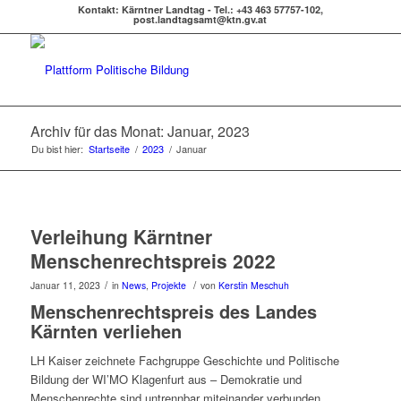
Kontakt: Kärntner Landtag - Tel.: +43 463 57757-102,
post.landtagsamt@ktn.gv.at
Archiv für das Monat: Januar, 2023
Du bist hier:
Startseite
/
2023
/
Januar
Verleihung Kärntner
Menschenrechtspreis 2022
/
/
Januar 11, 2023
in
News
,
Projekte
von
Kerstin Meschuh
Menschenrechtspreis des Landes
Kärnten verliehen
LH Kaiser zeichnete Fachgruppe Geschichte und Politische
Bildung der WI’MO Klagenfurt aus – Demokratie und
Menschenrechte sind untrennbar miteinander verbunden