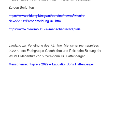
Zu den Berichten
https://www.bildung-ktn.gv.at/service/news/Aktuelle-
News/2022/Pressemeldung343.html
https://www.diewimo.at/?s=menschenrechtspreis
Laudatio zur Verleihung des Kärntner Menschenrechtspreises
2022 an die Fachgruppe Geschichte und Politische Bildung der
WI’MO Klagenfurt von Vizerektorin Dr. Hattenberger
Menschenrechtspreis 2022 – Laudatio_Doris Hattenberger